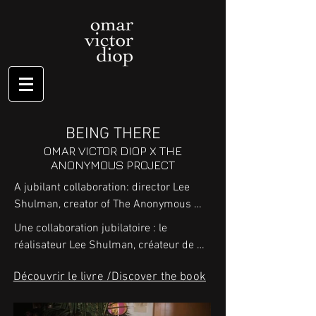
BEING THERE
OMAR VICTOR DIOP X THE
ANONYMOUS PROJECT
A jubilant collaboration: director Lee 
Shulman, creator of The Anonymous 
Project, asked Senegalese self-
Une collaboration jubilatoire : le 
portraitist Omar Victor Diop to slip into 
réalisateur Lee Shulman, créateur de 
the anonymous photographs in his 
The Anonymous Project, a proposé à 
collection of American slides from the 
Découvrir le livre /Discover the book
Omar Victor Diop, autoportraitiste 
1950s and 1960s. These are images of 
sénégalais, de se glisser dans les 
ordinary celebrations, in which 
photographies anonymes de sa 