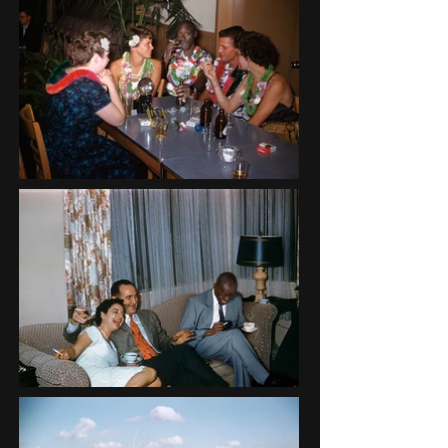
privileged white middle-class families 
collection de diapositives américaines 
are seen posing at the table to celebrate 
des années 1950 et 1960. Images de 
a birthday, at the beach, in the middle of 
célébrations ordinaires où l’on voit 
a barbecue or in front of their gleaming 
essentiellement des familles issues

pavilion. In this way, Diop intrudes into 
de la classe moyenne blanche et 
worlds where he was not invited, in the 
privilégiée poser à table pour fêter un 
context of post-war segregated America, 
anniversaire, à la plage,

as if he had always been part of the 
au milieu d’un barbecue ou devant leur 
setting. Shulman and Diop propose a 
rutilant pavillon. Diop s’immisce ainsi 
new way of stirring minds and 
dans des univers

questioning representations, with 
où il n’a pas été invité, dans le contexte 
humor. Their performance acts as an 
de l’Amérique ségrégationniste d’après-
eye-opener.
guerre, comme

s’il avait toujours fait partie du cadre. 
Shulman et Diop proposent une nouvelle 
façon d’agiter les

esprits et d’interroger les 
représentations, avec humour. Leur 