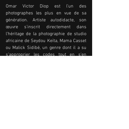
Omar Victor Diop est l’un des 
photographes les plus en vue de sa 
génération. Artiste autodidacte, son 
œuvre s’inscrit directement dans 
l’héritage de la photographie de studio 
africaine de Seydou Keïta, Mama Casset 
ou Malick Sidibé, un genre dont il a su 
s’approprier les codes tout en s’en 
affranchissant. L’ouvrage Omar Victor 
Diop, réalisé en collaboration avec 5 
Continents Editions, rassemble pour la 
première fois les trois dernières séries 
emblématiques du photographe : 
Diaspora (2014), Liberty (2017) et 
Allegoria (2021).

Dans Diaspora, Omar Victor Diop choisit 
l’art de l’autoportrait. Le photographe 